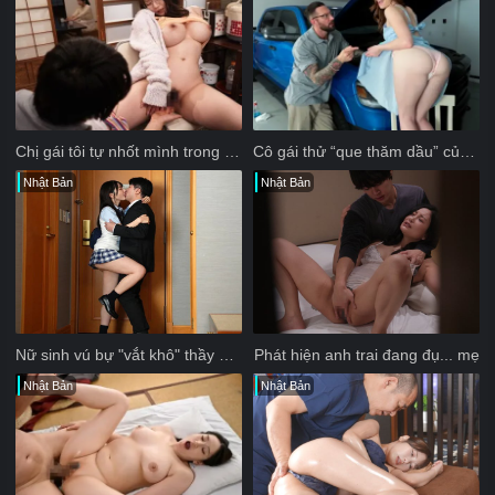
Chị gái tôi tự nhốt mình trong nhà và không mặc đồ lót
Cô gái thử “que thăm dầu” của bố dượng
Nhật Bản
Nhật Bản
Nữ sinh vú bự "vắt khô" thầy giáo trong khách sạn
Phát hiện anh trai đang đụ... mẹ
Nhật Bản
Nhật Bản