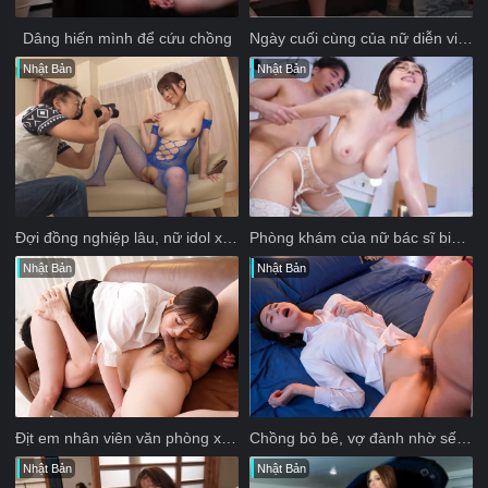
ngoài một mình. Thậm chí có một lần, Sayuri nói ra ngoài với bạn,
Dâng hiến mình để cứu chồng
Ngày cuối cùng của nữ diễn viên phim người lớn Hibiki Natsume
Mitsuhiko gọi điện rủ Keigo đến nhà thì nghe thấy tiếng của Sayuri ở
đầu dây bên kia...
Nhật Bản
Nhật Bản
Đợi đồng nghiệp lâu, nữ idol xxx gạ địt luôn anh thợ chụp ảnh
Phòng khám của nữ bác sĩ biến thái
Nhật Bản
Nhật Bản
Địt em nhân viên văn phòng xinh dâm bú cặc giỏi
Chồng bỏ bê, vợ đành nhờ sếp thoả mãn cơn nứng
Nhật Bản
Nhật Bản