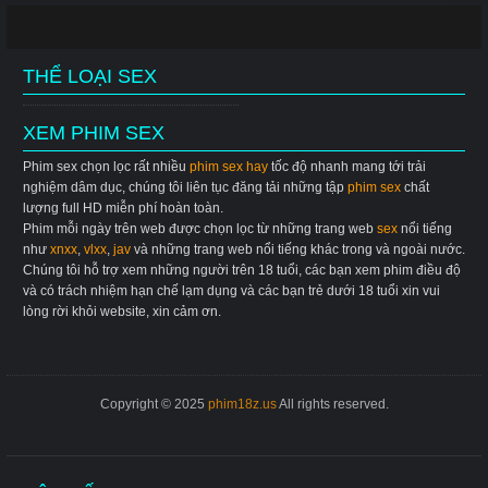
THỂ LOẠI SEX
XEM PHIM SEX
Phim sex chọn lọc rất nhiều
phim sex hay
tốc độ nhanh mang tới trải
nghiệm dâm dục, chúng tôi liên tục đăng tải những tập
phim sex
chất
lượng full HD miễn phí hoàn toàn.
Phim mỗi ngày trên web được chọn lọc từ những trang web
sex
nổi tiếng
như
xnxx
,
vlxx
,
jav
và những trang web nổi tiếng khác trong và ngoài nước.
Chúng tôi hỗ trợ xem những người trên 18 tuổi, các bạn xem phim điều độ
và có trách nhiệm hạn chế lạm dụng và các bạn trẻ dưới 18 tuổi xin vui
lòng rời khỏi website, xin cảm ơn.
Copyright © 2025
phim18z.us
All rights reserved.