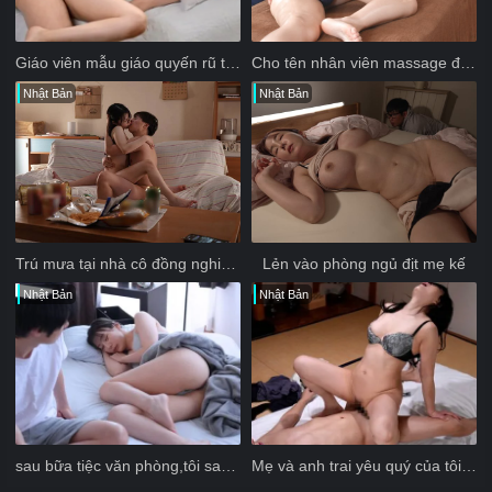
Giáo viên mẫu giáo quyến rũ tôi làm tình
Cho tên nhân viên massage đụ ngay bên cạnh bạn trai
Nhật Bản
Nhật Bản
Trú mưa tại nhà cô đồng nghiệp dâm đãng
Lẻn vào phòng ngủ địt mẹ kế
Nhật Bản
Nhật Bản
sau bữa tiệc văn phòng,tôi say đến nỗi không nhớ gì đêm qua
Mẹ và anh trai yêu quý của tôi đã lén quan hệ tình dục