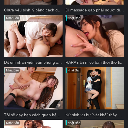
người đã nhìn trộm mình...
Chữa yếu sinh lý bằng cách đổi vợ chồng làm tình
Đi massage gặp phải người dì quyến rũ và cái kết
Nhật Bản
Nhật Bản
Địt em nhân viên văn phòng xinh dâm bú cặc giỏi
RARA năn nỉ cô bạn thời thơ liếm núm vú của mình và cái kết
Nhật Bản
Nhật Bản
Tôi sẽ dạy bạn cách quan hệ tình dục tuyệt vời
Nữ sinh vú bự "vắt khô" thầy giáo trong khách sạn
Nhật Bản
Nhật Bản