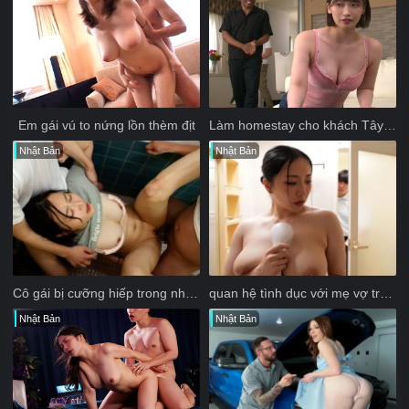
Em gái vú to nứng lồn thèm địt
Làm homestay cho khách Tây và cái kết
Nhật Bản
Nhật Bản
Cô gái bị cưỡng hiếp trong nhà vệ sinh
quan hệ tình dục với mẹ vợ trong thời gian vợ tôi mang thai
Nhật Bản
Nhật Bản