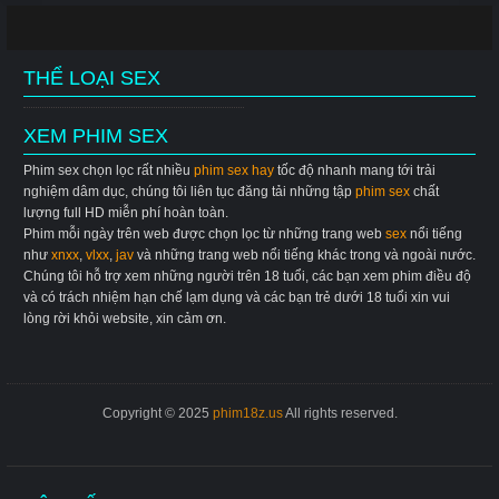
THỂ LOẠI SEX
XEM PHIM SEX
Phim sex chọn lọc rất nhiều
phim sex hay
tốc độ nhanh mang tới trải
nghiệm dâm dục, chúng tôi liên tục đăng tải những tập
phim sex
chất
lượng full HD miễn phí hoàn toàn.
Phim mỗi ngày trên web được chọn lọc từ những trang web
sex
nổi tiếng
như
xnxx
,
vlxx
,
jav
và những trang web nổi tiếng khác trong và ngoài nước.
Chúng tôi hỗ trợ xem những người trên 18 tuổi, các bạn xem phim điều độ
và có trách nhiệm hạn chế lạm dụng và các bạn trẻ dưới 18 tuổi xin vui
lòng rời khỏi website, xin cảm ơn.
Copyright © 2025
phim18z.us
All rights reserved.