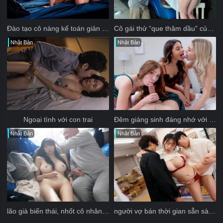
Đào tạo cô nàng kế toán giản dị thành dâm nữ
Cô gái thử “que thăm dầu” của bố dượng
Nhật Bản
Nhật Bản
Ngoại tình với con trai
Đêm giáng sinh đáng nhớ với 3 người chị kế
Nhật Bản
Nhật Bản
lão già biến thái, nhốt cô nhân viên ngực khủng vào phòng chứa rác
người vợ bán thời gian sẵn sàng dâng hiến thân thể cho bất kỳ người đàn ông nào cô gặp