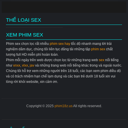
THỂ LOẠI SEX
XEM PHIM SEX
Phim sex chọn lọc rất nhiều
phim sex hay
tốc độ nhanh mang tới trải
nghiệm dâm dục, chúng tôi liên tục đăng tải những tập
phim sex
chất
lượng full HD miễn phí hoàn toàn.
Phim mỗi ngày trên web được chọn lọc từ những trang web
sex
nổi tiếng
như
xnxx
,
vlxx
,
jav
và những trang web nổi tiếng khác trong và ngoài nước.
Chúng tôi hỗ trợ xem những người trên 18 tuổi, các bạn xem phim điều độ
và có trách nhiệm hạn chế lạm dụng và các bạn trẻ dưới 18 tuổi xin vui
lòng rời khỏi website, xin cảm ơn.
Copyright © 2025
phim18z.us
All rights reserved.