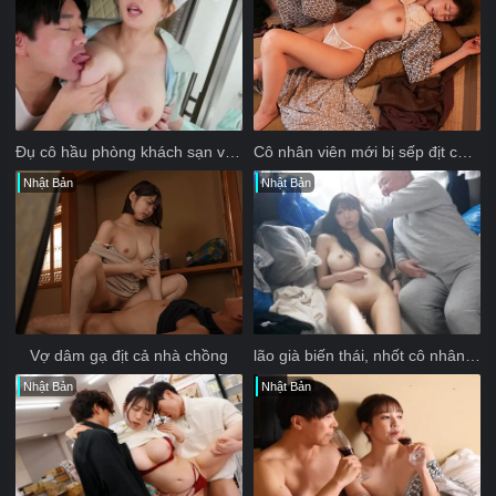
Đụ cô hầu phòng khách sạn vú to
Cô nhân viên mới bị sếp địt cả đêm trong chuyến đi công tác
Nhật Bản
Nhật Bản
Vợ dâm gạ địt cả nhà chồng
lão già biến thái, nhốt cô nhân viên ngực khủng vào phòng chứa rác
Nhật Bản
Nhật Bản