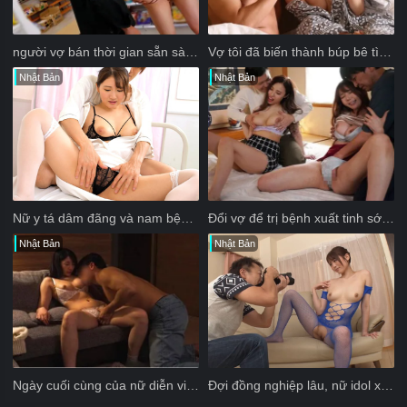
người vợ bán thời gian sẵn sàng dâng hiến thân thể cho bất kỳ người đàn ông nào cô gặp
Vợ tôi đã biến thành búp bê tình dục
Nhật Bản
Nhật Bản
Nữ y tá dâm đãng và nam bệnh nhân may mắn
Đổi vợ để trị bệnh xuất tinh sớm cho chồng
Nhật Bản
Nhật Bản
Ngày cuối cùng của nữ diễn viên phim người lớn Hibiki Natsume
Đợi đồng nghiệp lâu, nữ idol xxx gạ địt luôn anh thợ chụp ảnh