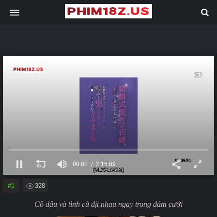
00:01
2:15:09
#1
328
Cô dâu và tình cũ địt nhau ngay trong đám cưới