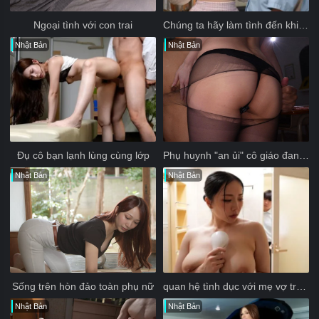
Nào ngờ cô ấy lại nói với tôi rằng, "nếu muốn tớ tha thứ thì hãy đụ tớ
Ngoại tình với con trai
Chúng ta hãy làm tình đến khi cửa hàng hết bao cao su đi
thêm một hiệp nữa đi"...
Nhật Bản
Nhật Bản
Đụ cô bạn lạnh lùng cùng lớp
Phụ huynh "an ủi" cô giáo đang buồn vì chồng ngoại tình
Nhật Bản
Nhật Bản
Sống trên hòn đảo toàn phụ nữ
quan hệ tình dục với mẹ vợ trong thời gian vợ tôi mang thai
Nhật Bản
Nhật Bản