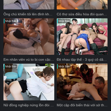
Ông chủ khiến tôi lên đỉnh không ngừng khi đang ngủ
Cô thợ sửa điều hòa đòi quan hệ bằng miệng với tôi
Nhật Bản
Nhật Bản
Em nhân viên vú to bị con cặc bự của sếp chinh phục
Địt nhau tập thể - 3 quý cô dâm đãng
Nhật Bản
Nhật Bản
Nữ đồng nghiệp nứng lồn đòi địt trong giờ nghỉ trưa
Một cặp đôi biến thái với sở thích đổi vợ