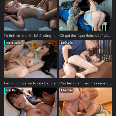
Tỏ tình với mẹ khi bố đi công tác
Cô gái thử “que thăm dầu” của bố dượng
Trung Quốc
Nhật Bản
Lén đụ chị gái vú to của bạn gái
Cho tên nhân viên massage đụ ngay bên cạnh bạn trai
Nhật Bản
Nhật Bản