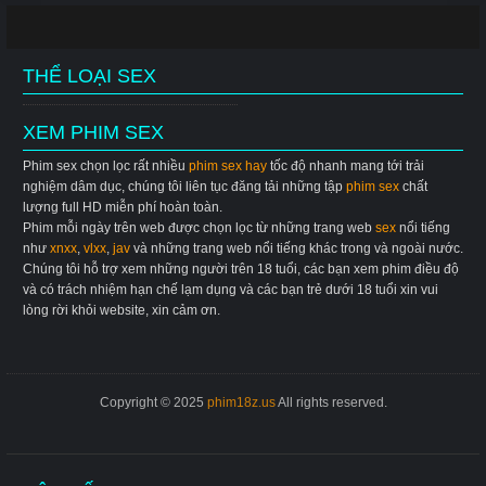
THỂ LOẠI SEX
XEM PHIM SEX
Phim sex chọn lọc rất nhiều
phim sex hay
tốc độ nhanh mang tới trải
nghiệm dâm dục, chúng tôi liên tục đăng tải những tập
phim sex
chất
lượng full HD miễn phí hoàn toàn.
Phim mỗi ngày trên web được chọn lọc từ những trang web
sex
nổi tiếng
như
xnxx
,
vlxx
,
jav
và những trang web nổi tiếng khác trong và ngoài nước.
Chúng tôi hỗ trợ xem những người trên 18 tuổi, các bạn xem phim điều độ
và có trách nhiệm hạn chế lạm dụng và các bạn trẻ dưới 18 tuổi xin vui
lòng rời khỏi website, xin cảm ơn.
Copyright © 2025
phim18z.us
All rights reserved.