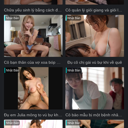
c&oacute; h&agrave;nh động như vậy</p>
Chữa yếu sinh lý bằng cách đổi vợ chồng làm tình
Cô quản lý giỏi giang và giỏi luôn cả chuyện ấy
Nhật Bản
Nhật Bản
Cô bạn thân của vợ xoa bóp dương vật nhạy cảm của tôi
Đụ cô chị gái vú bự khi về quê
Nhật Bản
Nhật Bản
Đụ em Julia mông to vú bự không che
Cô bảo mẫu bị một bệnh nhân tâm thần cưỡng hiếp
Nhật Bản
Nhật Bản