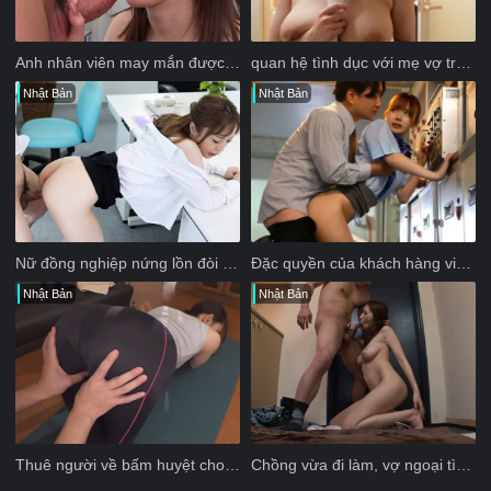
Anh nhân viên may mắn được sếp nữ bú cặc trong giờ nghỉ trưa
quan hệ tình dục với mẹ vợ trong thời gian vợ tôi mang thai
Nhật Bản
Nhật Bản
Nữ đồng nghiệp nứng lồn đòi địt trong giờ nghỉ trưa
Đặc quyền của khách hàng vip trên chuyến bay
Nhật Bản
Nhật Bản
Thuê người về bấm huyệt cho vợ và cái kết
Chồng vừa đi làm, vợ ngoại tình, bú cặc nhân tình ngay tại cửa