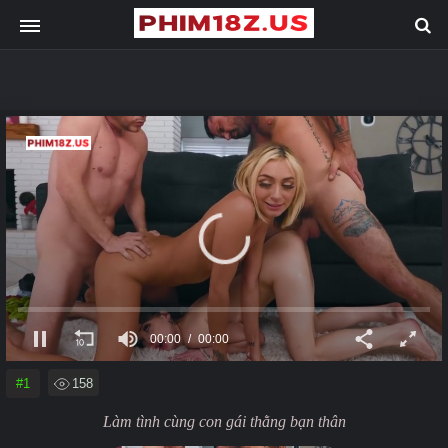
00:00
00:00
#1
158
Làm tình cùng con gái thằng bạn thân