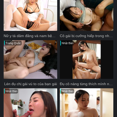
Nữ y tá dâm đãng và nam bệnh nhân may mắn
Cô gái bị cưỡng hiếp trong nhà vệ sinh
Trung Quốc
Nhật Bản
Lén đụ chị gái vú to của bạn gái
Đụ cô nàng từng thích mình nhưng giờ đã có chồng
Nhật Bản
Nhật Bản