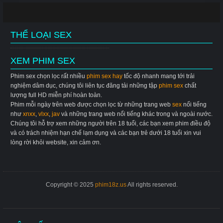
THỂ LOẠI SEX
XEM PHIM SEX
Phim sex chọn lọc rất nhiều
phim sex hay
tốc độ nhanh mang tới trải
nghiệm dâm dục, chúng tôi liên tục đăng tải những tập
phim sex
chất
lượng full HD miễn phí hoàn toàn.
Phim mỗi ngày trên web được chọn lọc từ những trang web
sex
nổi tiếng
như
xnxx
,
vlxx
,
jav
và những trang web nổi tiếng khác trong và ngoài nước.
Chúng tôi hỗ trợ xem những người trên 18 tuổi, các bạn xem phim điều độ
và có trách nhiệm hạn chế lạm dụng và các bạn trẻ dưới 18 tuổi xin vui
lòng rời khỏi website, xin cảm ơn.
Copyright © 2025
phim18z.us
All rights reserved.