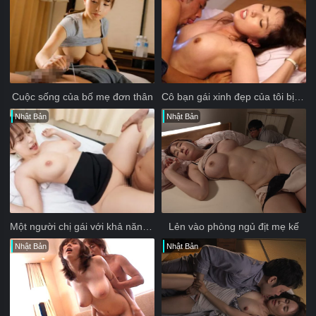
Cuộc sống của bố mẹ đơn thân
Cô bạn gái xinh đẹp của tôi bị ông hàng xóm bắt cóc
Nhật Bản
Nhật Bản
Một người chị gái với khả năng kích thích bằng tay tuyệt vời
Lẻn vào phòng ngủ địt mẹ kế
Nhật Bản
Nhật Bản