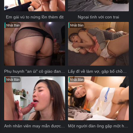
Em gái vú to nứng lồn thèm địt
Ngoại tình với con trai
Nhật Bản
Nhật Bản
Phụ huynh "an ủi" cô giáo đang buồn vì chồng ngoại tình
Lấy đĩ về làm vợ, gặp bố chồng là khách cũ
Nhật Bản
Nhật Bản
Anh nhân viên may mắn được sếp nữ bú cặc trong giờ nghỉ trưa
Một người đàn ông gặp một hồn ma phụ nữ xinh đẹp