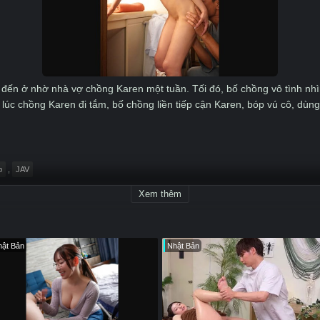
đến ở nhờ nhà vợ chồng Karen một tuần. Tối đó, bố chồng vô tình nhì
lúc chồng Karen đi tắm, bố chồng liền tiếp cận Karen, bóp vú cô, dùng
 dần, cảm giác thỏa mãn chưa từng được biết đến đã chinh phục cô, c
..
b
,
JAV
Xem thêm
ật Bản
Nhật Bản