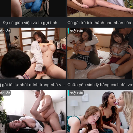
Đụ cô giúp việc vú to gợi tình
Cô gái 
ật Bản
Nhật Bản
Chị gái tôi tự nhốt mình trong nhà và không mặc đồ lót
ật Bản
Nhật Bản