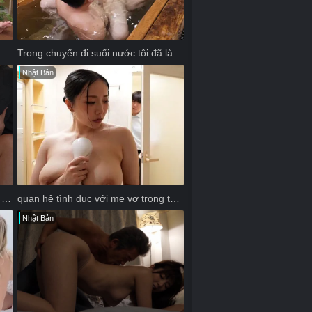
trẻ trở thành nạn nhân của bác sĩ chỉnh hình
Trong chuyến đi suối nước tôi đã làm mẹ vợ có thai
Nhật Bản
Chữa yếu sinh lý bằng cách đổi vợ chồng làm tình
quan hệ tình dục với mẹ vợ trong thời gian vợ tôi mang thai
Nhật Bản