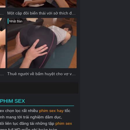
 em nhân viên văn phòng xinh dâm bú cặc giỏi
Một cặp đôi biến thái với sở thích đổi vợ
Nhật Bản
Một người đàn ông gặp một hồn ma phụ nữ xinh đẹp
Thuê người về bấm huyệt cho vợ và cái kết
PHIM SEX
ex chọn lọc rất nhiều
phim sex hay
tốc
nh mang tới trải nghiệm dâm dục,
tôi liên tục đăng tải những tập
phim sex
ượng full HD miễn phí hoàn toàn.