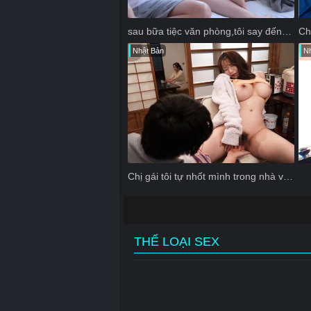
sau bữa tiệc văn phòng,tôi say đến nỗi không nhớ gì đêm qua
Nhật Bản
Nh
Chị gái tôi tự nhốt mình trong nhà và không mặc đồ lót
THỂ LOẠI SEX