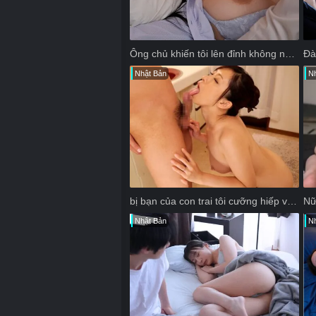
Ông chủ khiến tôi lên đỉnh không ngừng khi đang ngủ
Nhật Bản
Nh
bị bạn của con trai tôi cưỡng hiếp và bị ép xuất tinh nhiều lần
Nhật Bản
Nh