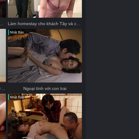
nh "an ủi" cô giáo đang buồn vì chồng ngoại tình
Làm homestay cho khách Tây và cái kết
Nhật Bản
Nữ sinh vú bự "vắt khô" thầy giáo trong khách sạn
Ngoại tình với con trai
Nhật Bản