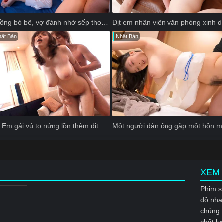
Chồng bỏ bê, vợ đành nhờ sếp thoả mãn cơn nứng
Địt
ật Bản
Nhật Bản
Em gái vú to nứng lồn thèm địt
XEM 
Phim s
độ nha
chúng 
chất l