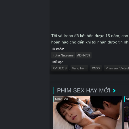
Tôi và Iroha đã kết hôn được 15 năm, con 
hoàn hảo cho đến khi tôi nhận được tin nhắ
Nghĩ lại thì từ lần Iroha đi họp lớp về, c
Từ khóa:
thoại của vợ thì phát hiện trong ứng dụng 
Iroha Natsume
ADN-709
tránh thai, và có rất nhiều viên đã được u
Thể loại:
À có một lần cô ấy chủ động gạ tôi, tôi nh
XVIDEOS
,
Vụng trộm
,
XNXX
,
Phim sex Vietsu
những con số còn lại. Giờ thì tôi đã hiểu,
hắn ta đã bắn tinh vào lồn của cô ấy tổng c
PHIM SEX HAY MỚI
Nhật Bản
Nh